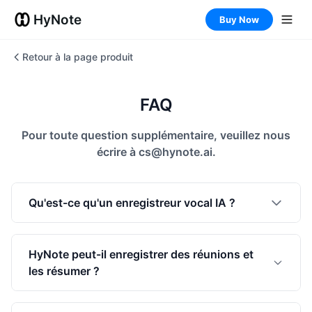
Enregistreur vocal IA
Transcription audio
HyNote
Buy Now
FAQ
Identification des intervenants
Guide de l'utilisateur
Notes de réunion
Avis clients
Prise de notes multimodale par IA
Retour à la page produit
Guide vidéo de déballage
Générateur de transcriptions par IA
Spécifications du produit
FAQ
Pour toute question supplémentaire, veuillez nous
écrire à cs@hynote.ai.
Qu'est-ce qu'un enregistreur vocal IA ?
HyNote peut-il enregistrer des réunions et
les résumer ?