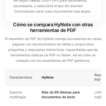
de mayor calidad (300+ DPI) para documentos
escaneados, y seleccione el tipo de resumen
'Conclusiones clave' para documentos más largos.
Cómo se compara HyNote con otras
herramientas de PDF
El resumidor de PDF de HyNote maneja documentos de varias
páginas con reconocimiento de tablas y proporciona
preguntas y respuestas interactivas, capacidades que las
herramientas básicas de PDF no tienen. Así es como se
compara con los resumidores de PDF genéricos.
Resumi
Característica
HyNote
PDF ge
Soporte
Más de 99 idiomas para
Limitad
multilingüe
documentos de texto
inglés