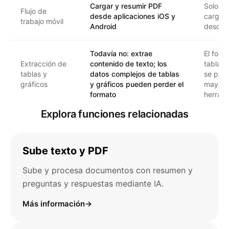
Cargar y resumir PDF
Solo w
Flujo de
desde aplicaciones iOS y
carga 
trabajo móvil
Android
desde 
Todavía no: extrae
El form
Extracción de
contenido de texto; los
tablas
tablas y
datos complejos de tablas
se pier
gráficos
y gráficos pueden perder el
mayoría
formato
herram
Explora funciones relacionadas
Sube texto y PDF
Sube y procesa documentos con resumen y
preguntas y respuestas mediante IA.
Más información
→