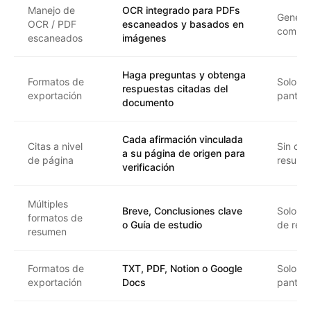
Manejo de
OCR integrado para PDFs
Genera
OCR / PDF
escaneados y basados en
compat
escaneados
imágenes
Haga preguntas y obtenga
Formatos de
Solo TX
respuestas citadas del
exportación
pantall
documento
Cada afirmación vinculada
Citas a nivel
Sin cit
a su página de origen para
de página
resume
verificación
Múltiples
Breve, Conclusiones clave
Solo un
formatos de
o Guía de estudio
de res
resumen
Formatos de
TXT, PDF, Notion o Google
Solo TX
exportación
Docs
pantall