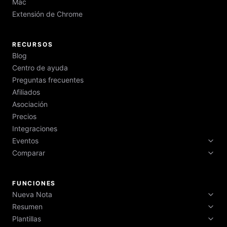
Mac
Extensión de Chrome
RECURSOS
Blog
Centro de ayuda
Preguntas frecuentes
Afiliados
Asociación
Precios
Integraciones
Eventos
Comparar
Semana Tecnológica 2026
Semana Tecnológica de Boston 2026
HyNote vs Otter vs Fireflies vs NotebookLM
Semana Tecnológica de Nueva York 2026
FUNCIONES
Nueva Nota
Resumen
Grabar audio
Plantillas
Puntos Clave
Llamada Telefónica