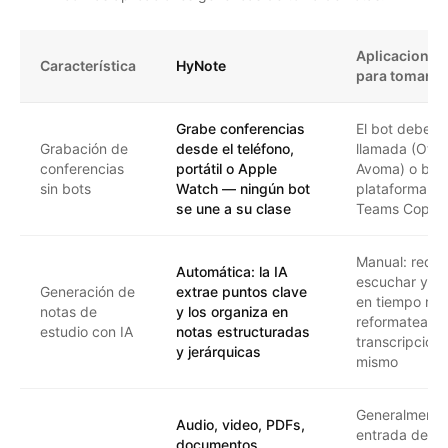
Aplicaciones
Característica
HyNote
para tomar n
Grabe conferencias
El bot debe un
Grabación de
desde el teléfono,
llamada (Otter,
conferencias
portátil o Apple
Avoma) o blo
sin bots
Watch — ningún bot
plataforma (Z
se une a su clase
Teams Copilot
Manual: requi
Automática: la IA
escuchar y esc
Generación de
extrae puntos clave
en tiempo real
notas de
y los organiza en
reformatear l
estudio con IA
notas estructuradas
transcripcion
y jerárquicas
mismo
Generalmente
Audio, video, PDFs,
entrada de te
documentos,