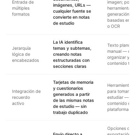
Entrada de
imagen; poca
imágenes, URLs —
múltiples
herramientas
cualquier fuente se
formatos
generación de
convierte en notas
basadas en au
de estudio
o OCR
La IA identifica
Texto plano o
Jerarquía
temas y subtemas,
manual — de
lógica de
creando notas
organizar y sa
encabezados
estructuradas con
contenido tú
secciones claras
Tarjetas de memoria
Herramientas
y cuestionarios
Integración de
para tomar no
generados a partir
recuerdo
estudiar — de
de las mismas notas
activo
contenido ent
de estudio — sin
plataformas
trabajo duplicado
Opciones de
Envío directo a
exportación l