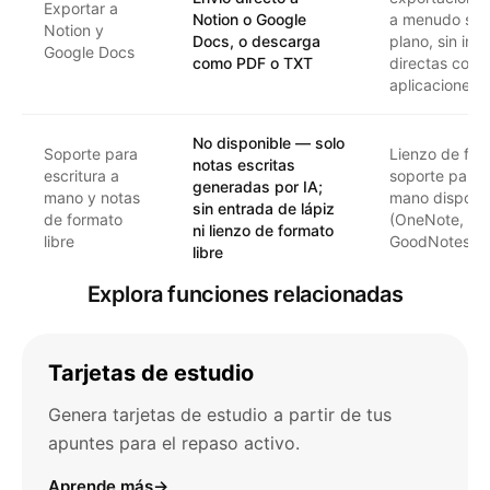
Exportar a
Notion o Google
a menudo solo
Notion y
Docs, o descarga
plano, sin int
Google Docs
como PDF o TXT
directas con
aplicaciones
No disponible — solo
Soporte para
Lienzo de form
notas escritas
escritura a
soporte para e
generadas por IA;
mano y notas
mano disponi
sin entrada de lápiz
de formato
(OneNote, Not
ni lienzo de formato
libre
GoodNotes)
libre
Explora funciones relacionadas
Tarjetas de estudio
Genera tarjetas de estudio a partir de tus
apuntes para el repaso activo.
Aprende más
→