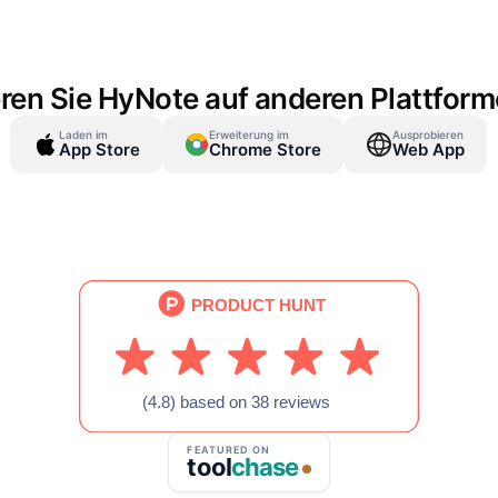
droid 10.0 oder höher. Es funktioniert auf allen Android-Smart
höher, einschließlich Samsung Galaxy, Google Pixel, OnePlus 
ren Sie HyNote auf anderen Plattfor
Laden im
Erweiterung im
Ausprobieren
App Store
Chrome Store
Web App
FEATURED ON
tool
chase