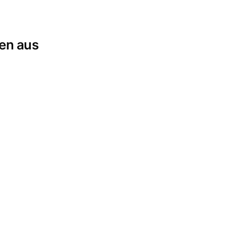
phones und -Tablets
und anderen großen
men aus