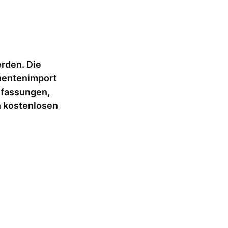
rden. Die
mentenimport
nfassungen,
n kostenlosen
es Layout, das den
 Multitasking nutzt.
zten Funktionen –
ieren auf Cloud-