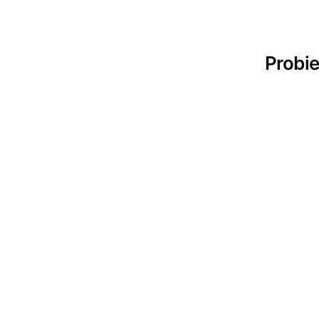
HyNote erfordert An
mit Android 10 und 
Marken.
Probie