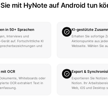
Sie mit HyNote auf Android tun k
en in 50+ Sprachen
KI-gestützte Zusam
en, Interviews und
Erhalten Sie sofortige
erät auf. Fortschrittliche KI
Aktionspunkte aus jede
t Sprecherbezeichnungen und
Webseite. Wählen Sie au
 mit OCR
Export & Synchronis
 Dokumente, Whiteboards oder
Exportieren Sie Notizen
rierte OCR extrahiert Text in
Notion. Ihr Arbeitsbere
enfassung.
Web, iOS und Desktop s