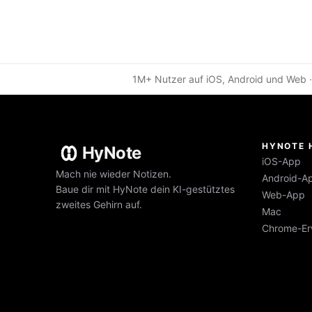
1M+ Nutzer auf iOS, Android und Web ·
HYNOTE 
HyNote
iOS-App
Mach nie wieder Notizen.
Android-A
Baue dir mit HyNote dein KI-gestütztes
Web-App
zweites Gehirn auf.
Mac
Chrome-Er