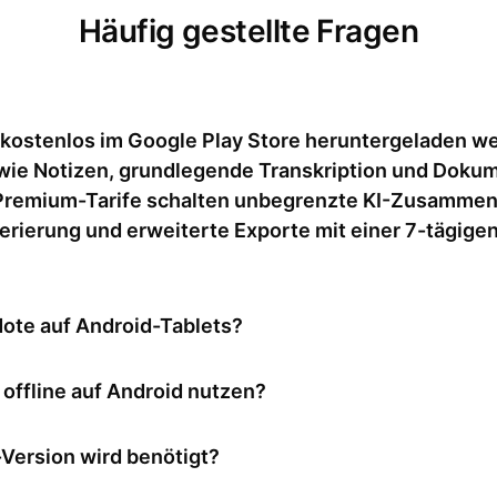
Häufig gestellte Fragen
 kostenlos im Google Play Store heruntergeladen we
wie Notizen, grundlegende Transkription und Doku
 Premium-Tarife schalten unbegrenzte KI-Zusamme
erierung und erweiterte Exporte mit einer 7-tägige
s im Google Play Store?
Note auf Android-Tablets?
tändig für Android-Tablets optimiert und bietet ein mehrspaltig
offline auf Android nutzen?
 optimal zum Lesen von Notizen, Anzeigen von Transkripten und
gt eine Internetverbindung, um zu funktionieren. Alle KI-gestüt
Version wird benötigt?
skription, Zusammenfassung und Notizensynchronisierung – bas
hnelle und genaue Ergebnisse zu liefern.