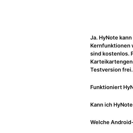
Ja. HyNote kann
Kernfunktionen 
sind kostenlos.
Karteikartengen
Testversion frei.
Ist HyNote kostenlo
Funktioniert Hy
Ja. HyNote ist volls
Kann ich HyNote 
größeren Bildschirm
Nein, HyNote benöti
Welche Android-
einschließlich Tran
Verarbeitung, um sc