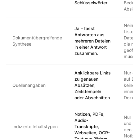
Schlüsselwörter
Bedeut
Absicht
Nein — 
Ja – fasst
Liste e
Antworten aus
Dokumentübergreifende
Dateien
mehreren Dateien
Synthese
die man
in einer Antwort
geöffn
zusammen.
müsse
Anklickbare Links
Nur er
zu genauen
auf Da
Quellenangaben
Absätzen,
keine V
Zeitstempeln
innerha
oder Abschnitten
Dokum
Notizen, PDFs,
Nur Da
Audio-
und Noti
Indizierte Inhaltstypen
Transkripte,
den me
Webseiten, OCR-
Notiz-
Text aus Bildern