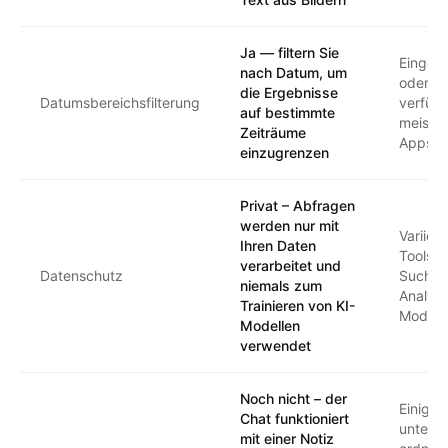
Ja — filtern Sie
Einges
nach Datum, um
oder ni
die Ergebnisse
Datumsbereichsfilterung
verfügb
auf bestimmte
meisten
Zeiträume
Apps
einzugrenzen
Privat – Abfragen
werden nur mit
Variiert
Ihren Daten
Tools 
verarbeitet und
Datenschutz
Suchan
niemals zum
Analys
Trainieren von KI-
Modellt
Modellen
verwendet
Noch nicht – der
Einige 
Chat funktioniert
unterst
mit einer Notiz