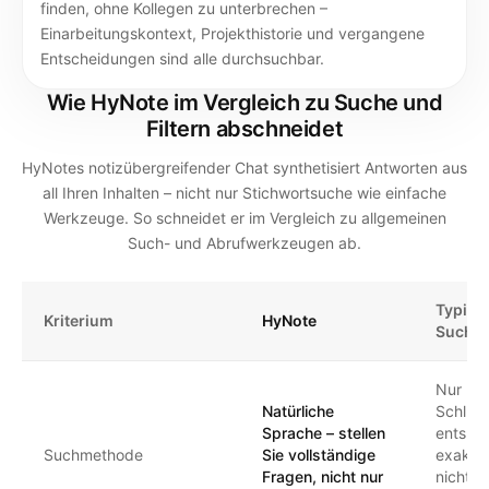
finden, ohne Kollegen zu unterbrechen –
Einarbeitungskontext, Projekthistorie und vergangene
Entscheidungen sind alle durchsuchbar.
Wie HyNote im Vergleich zu Suche und
Filtern abschneidet
HyNotes notizübergreifender Chat synthetisiert Antworten aus
all Ihren Inhalten – nicht nur Stichwortsuche wie einfache
Werkzeuge. So schneidet er im Vergleich zu allgemeinen
Such- und Abrufwerkzeugen ab.
Typisc
Kriterium
HyNote
Suchw
Nur
Natürliche
Schlüss
Sprache – stellen
entspri
Suchmethode
Sie vollständige
exakten
Fragen, nicht nur
nicht d