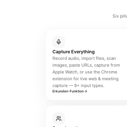
HyNote bietet 45 multimodale 
Six pil
Capture Everything
Record audio, import files, scan
images, paste URLs, capture from
Apple Watch, or use the Chrome
extension for live web & meeting
capture — 8+ input types.
Erkunden-Funktion