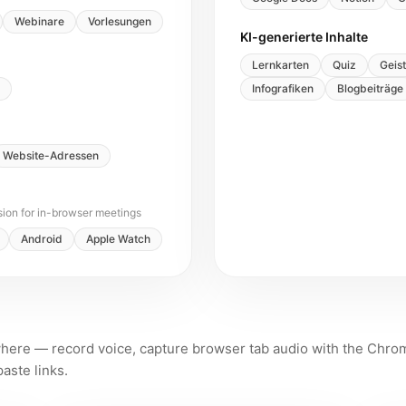
Webinare
Vorlesungen
KI-generierte Inhalte
Lernkarten
Quiz
Geis
Infografiken
Blogbeiträge
Website-Adressen
ion for in-browser meetings
Android
Apple Watch
where — record voice, capture browser tab audio with the Chro
aste links.