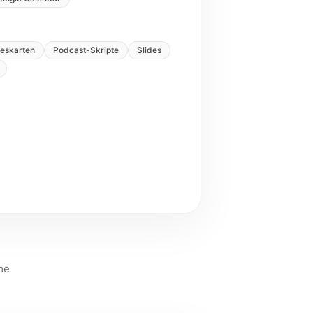
teskarten
Podcast-Skripte
Slides
me