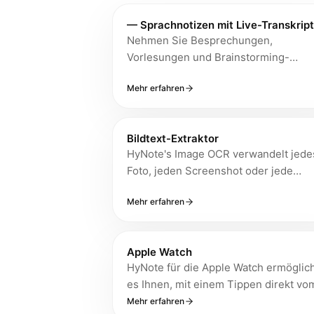
— Sprachnotizen mit Live-Transkript
Nehmen Sie Besprechungen,
Vorlesungen und Brainstorming-
Sitzungen mit Echtzeit-Transkription a
Mehr erfahren
mit bis zu 99 % Genauigkeit bei klarer
Sprache, automatischer
Sprechererkennung und sofortigen K
Bildtext-Extraktor
Zusammenfassungen – keine Bots, ke
HyNote's Image OCR verwandelt jede
Unterbrechungen.
Foto, jeden Screenshot oder jede
handschriftliche Notiz in bearbeitbare
Mehr erfahren
durchsuchbaren Text mit einer
Genauigkeit von bis zu 99% – ideal fü
Studenten, Forscher und Berufstätige
Apple Watch
die physische Dokumente digitalisier
HyNote für die Apple Watch ermöglic
Quittungen verarbeiten oder
es Ihnen, mit einem Tippen direkt vo
Informationen aus visuellen Materiali
Handgelenk aus Meetings, Vorlesung
Mehr erfahren
sofort extrahieren müssen.