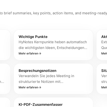
in über 50 Sprachen mit interaktiver
Zeitleiste und bearbeitbaren Etiketten.
to brief summaries, key points, action items, and meeting-read
Wichtige Punkte
Ak
HyNotes Kernpunkte heben automatisch
Ext
die wichtigsten Ideen, Entscheidungen
Que
und Aktionspunkte aus jedem Dokument,
You
Mehr erfahren
Meh
n
Meeting-Aufzeichnung, YouTube-Video
Auf
oder Bild hervor – unterstützt durch KI
Ver
der neuesten Generation mit einer
Besprechungsnotizen
erf
Sit
Verwandeln Sie jedes Meeting in
Ver
Extraktionsgenauigkeit von bis zu 99 %.
Ger
n
strukturierte Notizen mit
str
Ideal für Fachleute, die die
 Sie
Entscheidungen, Aktionspunkten und
Akt
Informationsflut durchbrechen und sich
Mehr erfahren
Meh
es
Eigentümerzuordnung. Bot-freie
Ver
auf das Wesentliche konzentrieren
Aufnahme von jedem Gerät mit bis zu 99
Erf
müssen.
% Genauigkeit für klare Sprache.
KI-PDF-Zusammenfasser
bei