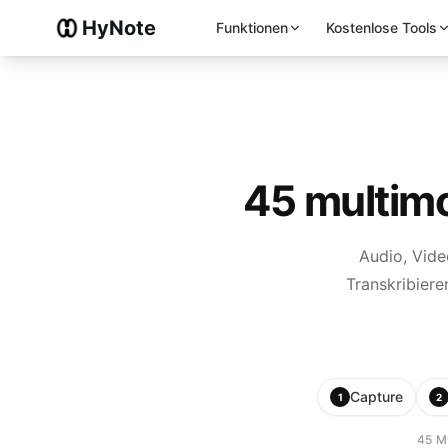
HyNote
Funktionen
Kostenlose Tools
45 multimo
Audio, Vide
Transkribier
Capture
1
2
45 M