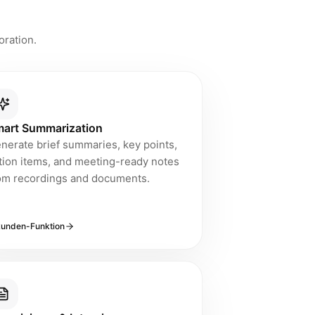
(Sprache, Video, PDF, Bilder, Websites, Text, Telefonanrufe
oration.
art Summarization
nerate brief summaries, key points,
tion items, and meeting-ready notes
om recordings and documents.
kunden-Funktion