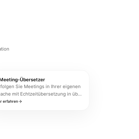
ation
Meeting-Übersetzer
folgen Sie Meetings in Ihrer eigenen
ache mit Echtzeitübersetzung in über
Sprachen. Transkripte werden
r erfahren
ohl in der Originalsprache als auch in
er bevorzugten Sprache gespeichert.