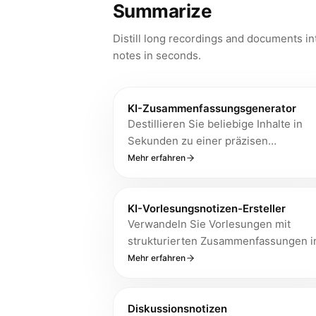
Summarize
Distill long recordings and documents in
notes in seconds.
KI-Zusammenfassungsgenerator
Destillieren Sie beliebige Inhalte in
Sekunden zu einer präzisen
Zusammenfassung. Wählen Sie
Mehr erfahren
zwischen Absatz, Aufzählungspunkte
oder den wichtigsten Erkenntnissen.
KI-Vorlesungsnotizen-Ersteller
Verwandeln Sie Vorlesungen mit
strukturierten Zusammenfassungen i
studienfertige Notizen. Durchsuchen
Mehr erfahren
alle Ihre Vorlesungen, um schnell jed
Konzept zu finden.
Diskussionsnotizen