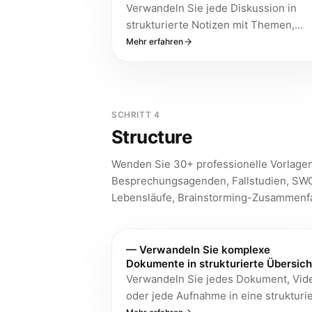
Verwandeln Sie jede Diskussion in
strukturierte Notizen mit Themen,
Entscheidungen und Aktionspunkten.
Mehr erfahren
Bot-freie Aufnahme von jedem Gerät 
bis zu 99% Genauigkeit für klare
Sprache.
SCHRITT 4
Structure
Wenden Sie 30+ professionelle Vorlagen
Besprechungsagenden, Fallstudien, SWO
Lebensläufe, Brainstorming-Zusammenf
— Verwandeln Sie komplexe
Dokumente in strukturierte Übersic
Verwandeln Sie jedes Dokument, Vid
oder jede Aufnahme in eine strukturi