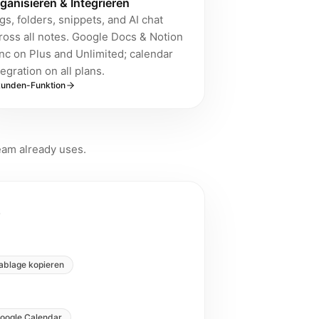
ganisieren & Integrieren
gs, folders, snippets, and AI chat
ross all notes. Google Docs & Notion
nc on Plus and Unlimited; calendar
tegration on all plans.
kunden-Funktion
eam already uses.
s
ablage kopieren
oogle Calendar