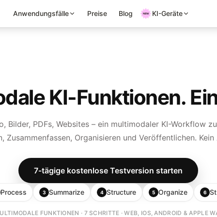
Anwendungsfälle
Preise
Blog
KI-Geräte
dale KI-Funktionen. Ei
o, Bilder, PDFs, Websites – ein multimodaler KI-Workflow z
en, Zusammenfassen, Organisieren und Veröffentlichen. Kein
7-tägige kostenlose Testversion starten
Process
Summarize
Structure
Organize
S
3
4
5
6
ULTIMODALE FUNKTIONEN · 7 SCHRITTE · WEB, IOS, ANDROID & APPLE 