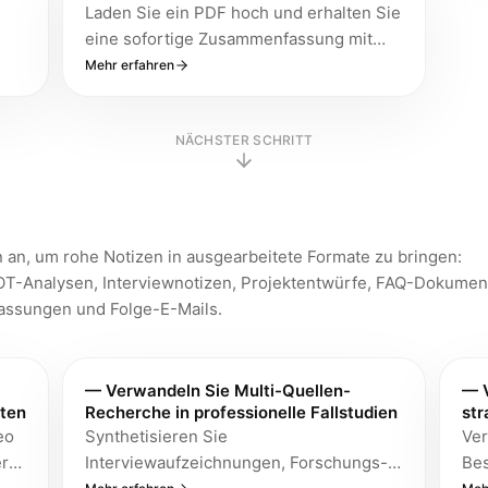
Laden Sie ein PDF hoch und erhalten Sie
eine sofortige Zusammenfassung mit
Seitenzitaten, und chatten Sie dann mit
Mehr erfahren
mit
Ihrem Dokument, um spezifische Fragen
zu stellen. Unterstützt native und
NÄCHSTER SCHRITT
gescannte PDFs bis zu 200 Seiten und
50 MB. Funktioniert im Web und auf
Mobilgeräten — Export als TXT oder
PDF.
 an, um rohe Notizen in ausgearbeitete Formate zu bringen:
T-Analysen, Interviewnotizen, Projektentwürfe, FAQ-Dokumen
assungen und Folge-E-Mails.
— Verwandeln Sie Multi-Quellen-
— V
hten
Recherche in professionelle Fallstudien
str
eo
Synthetisieren Sie
Ver
erte
Interviewaufzeichnungen, Forschungs-
Bes