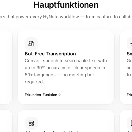
Hauptfunktionen
KI-Notizfunktionen in einem 7-Schritte-Workflow: Erfassen 
lars that power every HyNote workflow — from capture to collab
Bot-Free Transcription
Sm
Convert speech to searchable text with
Ge
up to 99% accuracy for clear speech in
ac
50+ languages — no meeting bot
fr
required.
Erkunden-Funktion
Er