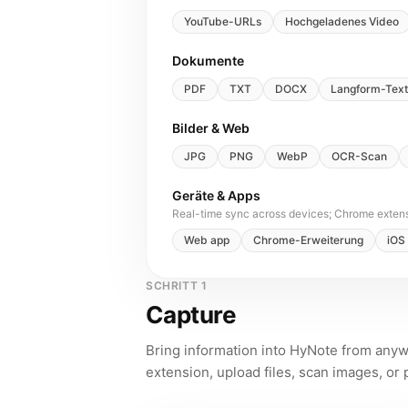
YouTube-URLs
Hochgeladenes Video
Dokumente
PDF
TXT
DOCX
Langform-Text
Bilder & Web
JPG
PNG
WebP
OCR-Scan
Geräte & Apps
Real-time sync across devices; Chrome extens
Web app
Chrome-Erweiterung
iOS
SCHRITT 1
Capture
Bring information into HyNote from any
extension, upload files, scan images, or p