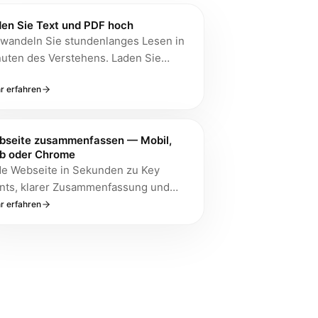
en Sie Text und PDF hoch
wandeln Sie stundenlanges Lesen in
uten des Verstehens. Laden Sie
s, Verträge oder Forschungsarbeiten
r erfahren
h und erhalten Sie sofortige
ammenfassungen, zitierte Antworten
 extrahierte Aktionspunkte mit der
bseite zusammenfassen — Mobil,
esten Generation von KI.
b oder Chrome
e Webseite in Sekunden zu Key
nts, klarer Zusammenfassung und
zbaren Notizen — ohne den ganzen
r erfahren
t zu kopieren. Für Artikel, Docs und
duktseiten.