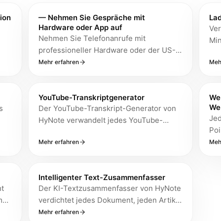
ion
— Nehmen Sie Gespräche mit
Lad
Hardware oder App auf
Ver
Nehmen Sie Telefonanrufe mit
Min
professioneller Hardware oder der US-
uf,
PDF
Direktwahl-App auf. Modernste KI
Mehr erfahren
Meh
hoc
transkribiert jedes Gespräch mit
Zus
Sprecheridentifizierung und
I-
und
Aktionspunkten, ganz ohne dass ein Bot
YouTube-Transkriptgenerator
We
ine
neu
We
s
Der YouTube-Transkript-Generator von
Ihrem Anruf beitritt.
Jed
HyNote verwandelt jedes YouTube-
Poi
n,
Video in Sekunden in ein
nut
Mehr erfahren
Meh
durchsuchbares Transkript und eine KI-
Tex
r
Zusammenfassung – ideal für Studenten,
Pro
,
Forscher und Fachleute, die wichtige
Intelligenter Text-Zusammenfasser
en,
Informationen aus den über 500 Stunden
ht
Der KI-Textzusammenfasser von HyNote
Video extrahieren müssen, die jede
m
verdichtet jedes Dokument, jeden Artikel
en
Minute auf YouTube hochgeladen
en
oder jede Forschungsarbeit in
Mehr erfahren
werden (laut offiziellen YouTube-Daten).