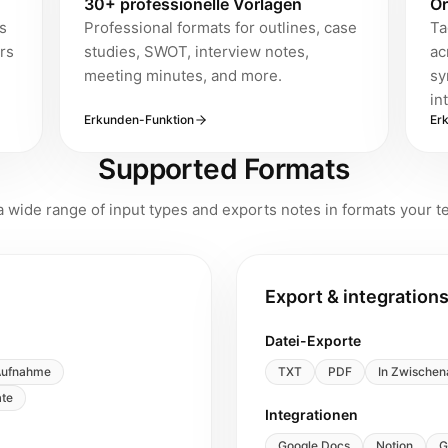
30+ professionelle Vorlagen
Or
s
Professional formats for outlines, case
Ta
rs
studies, SWOT, interview notes,
ac
meeting minutes, and more.
sy
in
Erkunden-Funktion
Er
Supported Formats
 wide range of input types and exports notes in formats your t
Export & integration
Datei-Exporte
Aufnahme
TXT
PDF
In Zwischen
ate
Integrationen
Google Docs
Notion
G