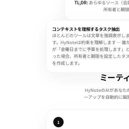
TL;DR:
あらゆるソース（会議
所有者と期
コンテキストを理解するタスク抽出
ほとんどのツールは文章を強調表示し
す。HyNoteは約束を理解します — 誰
が「金曜日までに予算を処理します」
った場合、所有者と期限を設定したタ
を作成します。
ミーテ
HyNoteのAIがあ
ーアップを自動的に識
1