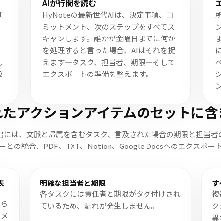
AIが行間を読む
す
HyNoteの最新世代AIは、決定事項、コ
ミットメント、次のステップをすべてス
キャンします。誰かが金曜日までに何か
、
を処理すると言った場合、AIはそれを捉
し
えます—タスク、担当者、期限—そして
べ
設
エクスポートの準備を整えます。
されたアクションアイテムのセットに含
出には、文脈と帰属を含むタスク、言及された場合の期限と担当者の識
との統合、PDF、TXT、Notion、Google Docsへのエクスポ
表
明確な担当者と期限
す
各タスクには責任者と期限がタグ付けされ
複
から
ているため、漏れが発生しません。
ク
トメ
異