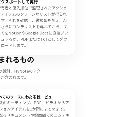
エクスポートして実行
所有者と優先順位で整理されたアクショ
ンアイテムのクリーンなリストが得られ
ます。それを確認し、微調整を加え、AI
にさらにコンテキストを尋ねてから、す
てをNotionやGoogle Docsに直接プッ
シュするか、PDFまたはTXTとしてダウ
ンロードします。
まれるもの
別、HyNoteのアク
ートが含まれます。
べてのソースにわたる統一ビュー
数のミーティング、PDF、ビデオからア
ションアイテムを1か所にまとめます。
なるドキュメントや録画間でのコンテキ