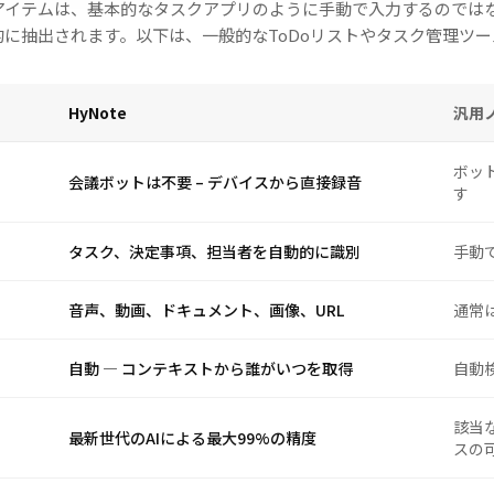
ョンアイテムは、基本的なタスクアプリのように手動で入力するのでは
に抽出されます。以下は、一般的なToDoリストやタスク管理ツ
HyNote
汎用
ボッ
会議ボットは不要 – デバイスから直接録音
す
タスク、決定事項、担当者を自動的に識別
手動
音声、動画、ドキュメント、画像、URL
通常
自動 — コンテキストから誰がいつを取得
自動
該当
最新世代のAIによる最大99%の精度
スの