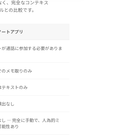
なく、完全なコンテキス
ールとの比較です。
ノートアプリ
トが通話に参加する必要がありま
でのメモ取りのみ
はテキストのみ
検出なし
なし — 完全に手動で、人為的ミ
可能性あり