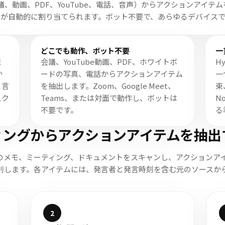
、動画、PDF、YouTube、電話、音声）からアクションアイテ
限が自動的に割り当てられます。ボット不要で、あらゆるデバイスで
どこでも動作、ボット不要
一
ま
会議、YouTube動画、PDF、ホワイトボ
H
か
ードの写真、電話からアクションアイテム
一
と言
を抽出します。Zoom、Google Meet、
束
スク
Teams、または対面で動作し、ボットは
N
不要です。
る
ィングからアクションアイテムを抽出
なたのメモ、ミーティング、ドキュメントをスキャンし、アクションア
別します。各アイテムには、発言者と発言時刻を含む元のソースか
2