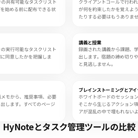
きの共有可能なタスクリスト
クライアントコールで行われ
プを始める前に配布できる状
が何を約束したかを覚えよ
たりする必要はもうありま
講義と授業
きの実行可能なタスクリスト
録画された講義から課題、
何に同意したかを把握しま
出します。宿題の締め切り
と見逃しません。
ブレインストーミングとアイ
議メモから、推奨事項、必要
ホワイトボードのセッション
き出します。すべてのページ
そこから生じるアクション
アが混乱の中で埋もれない
HyNoteとタスク管理ツールの比較