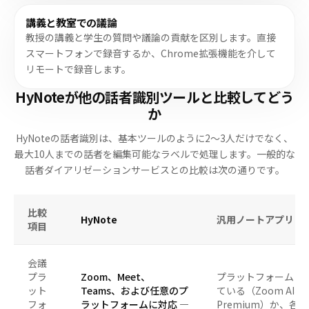
講義と教室での議論
教授の講義と学生の質問や議論の貢献を区別します。直接
スマートフォンで録音するか、Chrome拡張機能を介して
リモートで録音します。
HyNoteが他の話者識別ツールと比較してどう
か
HyNoteの話者識別は、基本ツールのように2～3人だけでなく、
最大10人までの話者を編集可能なラベルで処理します。一般的な
話者ダイアリゼーションサービスとの比較は次の通りです。
比較
HyNote
汎用ノートアプリ
項目
会議
プラ
Zoom、Meet、
プラットフォームに
ット
Teams、および任意のプ
ている（Zoom AI、T
フォ
ラットフォームに対応 —
Premium）か、各