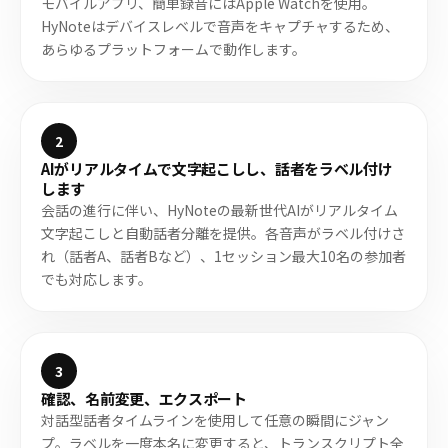
モバイルアプリ、簡単録音にはApple Watchを使用。
HyNoteはデバイスレベルで音声をキャプチャするため、
あらゆるプラットフォームで動作します。
2
AIがリアルタイムで文字起こしし、話者をラベル付け
します
会話の進行に伴い、HyNoteの最新世代AIがリアルタイム
文字起こしと自動話者分離を提供。各音声がラベル付けさ
れ（話者A、話者Bなど）、1セッション最大10名の参加者
でも対応します。
3
確認、名前変更、エクスポート
対話型話者タイムラインを使用して任意の瞬間にジャン
プ。ラベルを一度本名に変更すると、トランスクリプト全