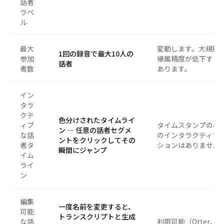
話者
ラベ
ル
最大
変動します。大規模
1回の録音で最大10人の
参加
帰属精度が低下する
話者
者数
あります。
イン
タラ
クテ
色分けされたタイムライ
ィブ
タイムスタンプのみ
ン — 任意の話者セグメ
な話
のインタラクティブ
ントをクリックしてその
者タ
ションはありません
瞬間にジャンプ
イム
ライ
ン
編集
一度名前を変更すると、
可能
トランスクリプトと生成
な話
利用可能（Otter、Fir