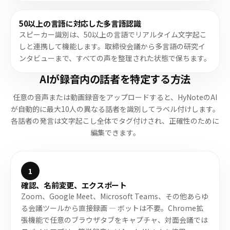
50以上の言語に対応した多言語認識
スピーカー識別は、50以上の言語でリアルタイム文字起こ
しと連携して機能します。取締役会議から多言語の研究イ
ンタビューまで、すべての声を整理された状態で保ちます。
AIが録音内の話者を特定する方法
任意の音声または動画録音をアップロードすると、HyNoteのAI
が自動的に最大10人の異なる話者を識別してラベル付けします。
各話者の発言は文字起こし全体でタグ付けされ、正確性のために
編集できます。
1
確認、名前変更、エクスポート
Zoom、Google Meet、Microsoft Teams、その他あらゆ
る会議ツールから直接録画 — ボットは不要。Chrome拡
張機能で任意のブラウザタブをキャプチャ、対面会議では