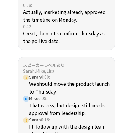
0:28
:
Actually, marketing already approved
the timeline on Monday.
0:42
:
Great, then let's confirm Thursday as
the go-live date.
スピーカーラベルあり
Sarah
,
Mike
,
Lisa
Sarah
0:00
:
S
We should move the product launch
to Thursday.
Mike
0:08
:
M
That works, but design still needs
approval from leadership.
Sarah
0:18
:
S
I'll follow up with the design team