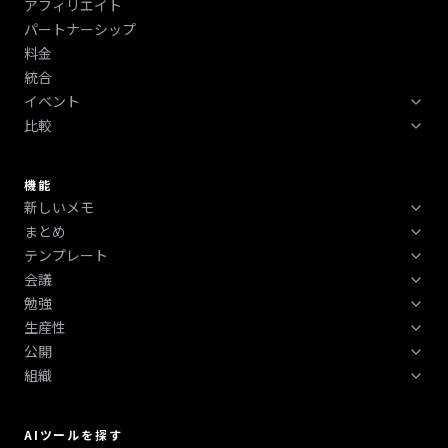
アフィリエイト
パートナーシップ
料金
統合
イベント
比較
テックウィーク 2026
ボストン テックウィーク 2026
HyNote vs Otter vs Fireflies vs NotebookLM比較
ニューヨーク テックウィーク 2026
機能
新しいメモ
まとめ
録音
テンプレート
重要なポイント
電話
会議
よくある質問
アクションアイテム
テキストと PDF をアップロードする
勉強
翻訳
再開する
簡単な概要
画像とスクリーンショット (OCR)
生産性
クイズ
転写
概要
講義概要
YouTube / ビデオ
公開
やることリスト
フラッシュカード
議事録
ケーススタディ
ウェブページ
組織
ブログ
AIスキル
学習計画
会議メモ
SWOT分析
アップルウォッチ
タグ
ポッドキャスト
AIレシピ
学習ノート
ディスカッションメモ
ブレーンストーミングのメモ
フォルダー
スライド (PPT)
AIツール
AIツールを探す
読書メモ
フォローアップメール
インタビューノート