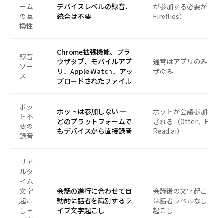
ーム
デバイスレベルの録音、
が参加する必要がある（
の互
統合は不要
Fireflies）
換性
Chrome拡張機能、ブラ
録音
ウザタブ、モバイルアプ
通常はアプリのみま
ソー
リ、Apple Watch、アッ
ザのみ
ス
プロードされたファイル
ボッ
ボットは参加しない —
ボットが会議参加者
ト不
どのプラットフォームで
される（Otter、Firef
要の
もデバイスから直接録音
Read.ai）
録音
リア
ルタ
イム
文字
会話の進行に合わせて自
会議後の文字起こし
起こ
動的に話者を識別するラ
は話者ラベルなしの
し +
イブ文字起こし
起こし