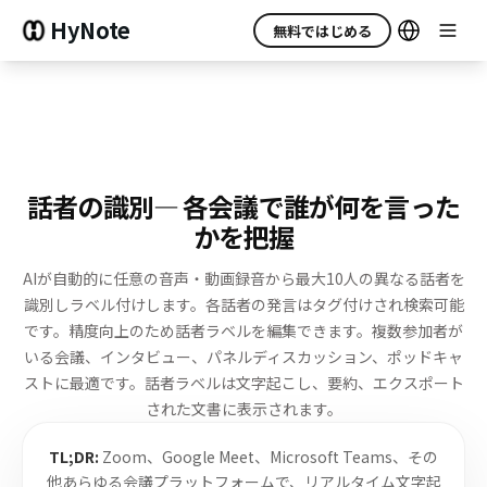
HyNote
無料ではじめる
話者の識別
— 各会議で誰が何を言った
かを把握
AIが自動的に任意の音声・動画録音から最大10人の異なる話者を
識別しラベル付けします。
各話者の発言はタグ付けされ検索可能
です。精度向上のため話者ラベルを編集できます。
複数参加者が
いる会議、インタビュー、パネルディスカッション、ポッドキャ
ストに最適です。
話者ラベルは文字起こし、要約、エクスポート
された文書に表示されます。
TL;DR:
Zoom、Google Meet、Microsoft Teams、その
他あらゆる会議プラットフォームで、リアルタイム文字起