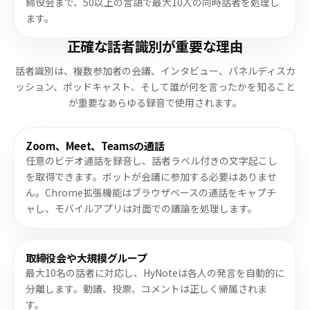
締役会まで、50以上の言語で最大10人の同時話者を処理し
ます。
正確な話者識別が重要な理由
話者識別は、複数参加者の会議、インタビュー、パネルディスカ
ッション、ポッドキャスト、そして誰が何を言ったかを知ること
が重要なあらゆる録音で使用されます。
Zoom、Meet、Teamsの通話
任意のビデオ通話を録音し、話者ラベル付きの文字起こし
を取得できます。ボットが会議に参加する必要はありませ
ん。Chrome拡張機能はブラウザベースの通話をキャプチ
ャし、モバイルアプリは対面での議論を処理します。
取締役会や大規模グループ
最大10名の話者に対応し、HyNoteは各人の発言を自動的に
分離します。動議、投票、コメントは正しく帰属されま
す。