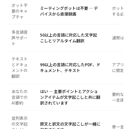
ボット不
ミーティングボットは不要 — デ
ボットが
要のキャ
バイスから直接録画
する必要
プチャ
多言語音
50以上の言語に対応した文字起
声サポー
通常は5
こしとリアルタイム翻訳
ト
テキスト
とドキュ
99以上の言語に対応したPDF、ド
アプリの
メントの
キュメント、テキスト
に限定
翻訳
あなたの
はい — 主要ポイントとアクショ
要約なし
言語での
ンアイテムが文字起こしと共に翻
一言語の
AI要約
訳されています
並列表示
の文字起
原文と訳文の文字起こしが一緒に
単一言語