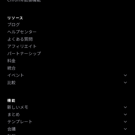
リソース
ブログ
ヘルプセンター
よくある質問
アフィリエイト
パートナーシップ
料金
統合
イベント
比較
テックウィーク 2026
ボストン テックウィーク 2026
HyNote vs Otter vs Fireflies vs NotebookLM比較
ニューヨーク テックウィーク 2026
機能
新しいメモ
まとめ
録音
テンプレート
重要なポイント
電話
会議
よくある質問
アクションアイテム
テキストと PDF をアップロードする