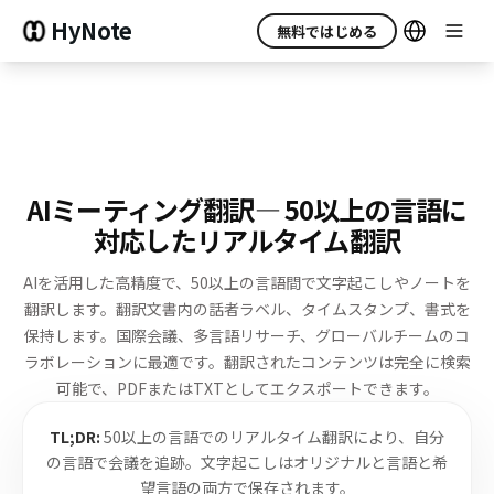
HyNote
無料ではじめる
AIミーティング翻訳
— 50以上の言語に
対応したリアルタイム翻訳
AIを活用した高精度で、50以上の言語間で文字起こしやノートを
翻訳します。
翻訳文書内の話者ラベル、タイムスタンプ、書式を
保持します。
国際会議、多言語リサーチ、グローバルチームのコ
ラボレーションに最適です。
翻訳されたコンテンツは完全に検索
可能で、PDFまたはTXTとしてエクスポートできます。
TL;DR:
50以上の言語でのリアルタイム翻訳により、自分
の言語で会議を追跡。文字起こしはオリジナルと言語と希
望言語の両方で保存されます。