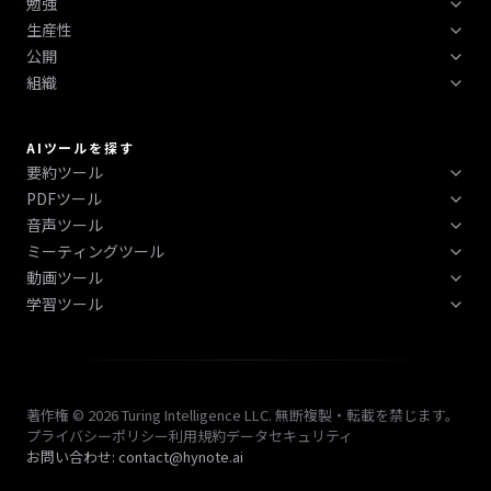
勉強
翻訳
再開する
簡単な概要
画像とスクリーンショット (OCR)
生産性
クイズ
転写
概要
講義概要
YouTube / ビデオ
公開
やることリスト
フラッシュカード
議事録
ケーススタディ
ウェブページ
組織
ブログ
AIスキル
学習計画
会議メモ
SWOT分析
アップルウォッチ
タグ
ポッドキャスト
AIレシピ
学習ノート
ディスカッションメモ
ブレーンストーミングのメモ
フォルダー
スライド (PPT)
AIツール
AIツールを探す
読書メモ
フォローアップメール
インタビューノート
スニペット
要約ツール
AIインフォグラフィック
問題解決者
話者の識別
PDFツール
すべてのノートとチャット
AI本要約
PDF まとめ
音声ツール
PDF まとめ
AI文章要約
ミーティングツール
AI音声文字起こし
PDFチャット
動画ツール
AIミーティング要約ツール
AI文字起こし
PDFよくある質問
学習ツール
YouTubeサマライザー
AI フォローアップメールライター
PDFクイズ
AI学習ツール
AI ブレインストーミングジェネレーター
PDFをプレゼンテーションに変換
AIフラッシュカードメーカー
AIスタンドアップミーティング
AIフローチャートジェネレーター
著作権 © 2026 Turing Intelligence LLC. 無断複製・転載を禁じます。
AIマインドマップジェネレーター
プライバシーポリシー
利用規約
データセキュリティ
AIノートジェネレーター
お問い合わせ: contact@hynote.ai
AIコーネル式ノートジェネレーター