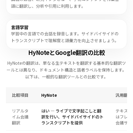
語に翻訳し、分析や引用に利用します。
言語学習
学習中の言語での会話を録音します。サイドバイサイドの
トランスクリプトで理解度と語彙力を向上させましょう。
HyNoteとGoogle翻訳の比較
HyNoteの翻訳は、単なる生テキストを翻訳する基本的な翻訳ツ
ールとは異なり、ドキュメント構造と話者ラベルを保持します。
以下は、一般的な翻訳ツールとの比較です。
比較項目
HyNote
汎用翻訳
リアルタ
はい — ライブで文字起こしと翻
テキスト
イム会議
訳を行い、サイドバイサイドのト
はフレー
翻訳
ランスクリプトを提供
会議サポ