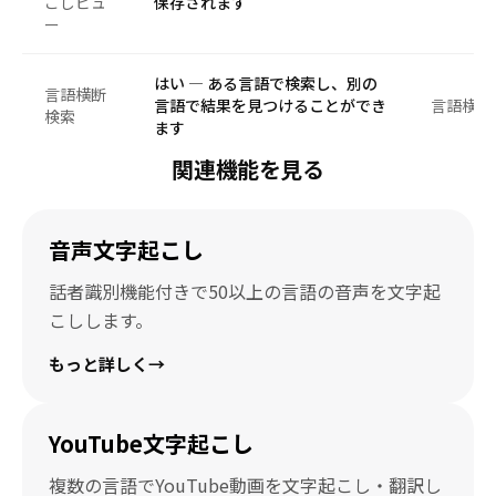
こしビュ
保存されます
ー
はい — ある言語で検索し、別の
言語横断
言語で結果を見つけることができ
言語横断
検索
ます
関連機能を見る
音声文字起こし
話者識別機能付きで50以上の言語の音声を文字起
こしします。
もっと詳しく
→
YouTube文字起こし
複数の言語でYouTube動画を文字起こし・翻訳し