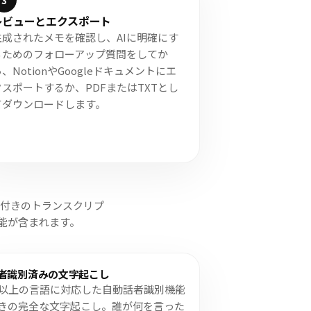
3
レビューとエクスポート
生成されたメモを確認し、AIに明確にす
るためのフォローアップ質問をしてか
、NotionやGoogleドキュメントにエ
クスポートするか、PDFまたはTXTとし
てダウンロードします。
ル付きのトランスクリプ
ト機能が含まれます。
者識別済みの文字起こし
0以上の言語に対応した自動話者識別機能
きの完全な文字起こし。誰が何を言った