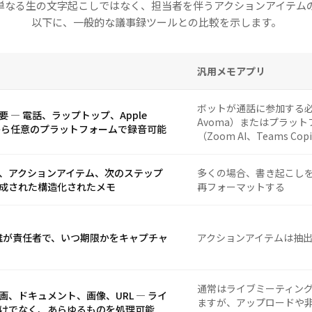
は、単なる生の文字起こしではなく、担当者を伴うアクションアイテム
以下に、一般的な議事録ツールとの比較を示します。
汎用メモアプリ
ボットが通話に参加する必要があ
要 — 電話、ラップトップ、Apple
Avoma）またはプラッ
hから任意のプラットフォームで録音可能
（Zoom AI、Teams Copi
、アクションアイテム、次のステップ
多くの場合、書き起こし
成された構造化されたメモ
再フォーマットする
 誰が責任者で、いつ期限かをキャプチャ
アクションアイテムは抽
通常はライブミーティン
画、ドキュメント、画像、URL — ライ
ますが、アップロードや
けでなく、あらゆるものを処理可能