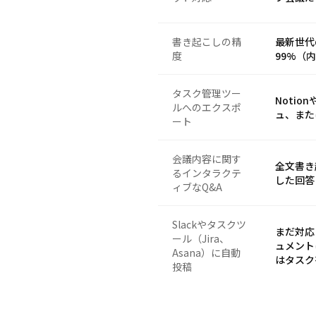
書き起こしの精
最新世代
度
99%（
タスク管理ツー
Notio
ルへのエクスポ
ュ、また
ート
会議内容に関す
全文書き
るインタラクテ
した回答
ィブなQ&A
Slackやタスクツ
まだ対応し
ール（Jira、
ュメント
Asana）に自動
はタスク
投稿