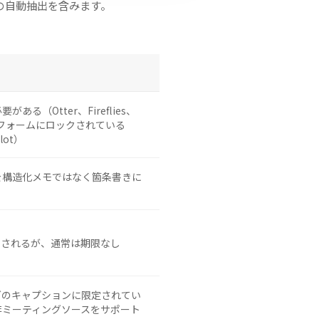
の自動抽出を含みます。
る（Otter、Fireflies、
トフォームにロックされている
lot）
を構造化メモではなく箇条書きに
出されるが、通常は期限なし
グのキャプションに限定されてい
非ミーティングソースをサポート