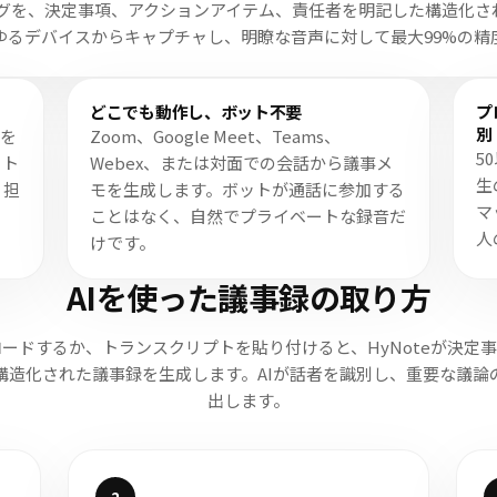
グを、決定事項、アクションアイテム、責任者を明記した構造化さ
ゆるデバイスからキャプチャし、明瞭な音声に対して最大99%の精
どこでも動作し、ボット不要
プ
別
容を
Zoom、Google Meet、Teams、
5
ート
Webex、または対面での会話から議事メ
生
、担
モを生成します。ボットが通話に参加する
マ
ことはなく、自然でプライベートな録音だ
人
けです。
AIを使った議事録の取り方
ードするか、トランスクリプトを貼り付けると、HyNoteが決定
構造化された議事録を生成します。AIが話者を識別し、重要な議論
出します。