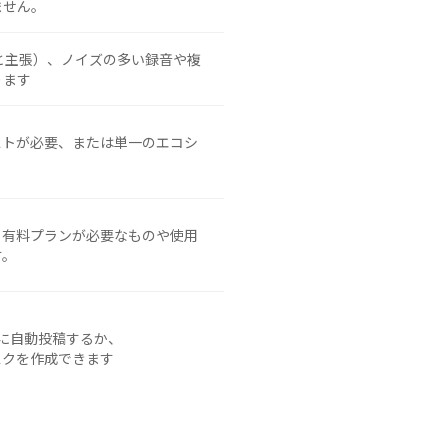
ません。
と主張）、ノイズの多い録音や複
ります
ストが必要、または単一のエコシ
。有料プランが必要なものや使用
す。
kに自動投稿するか、
てタスクを作成できます