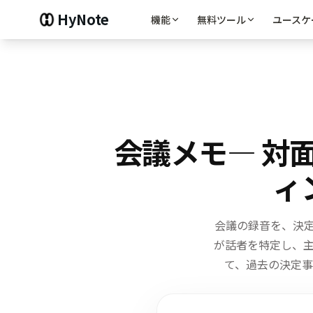
HyNote
機能
無料ツール
ユースケ
会議メモ
— 対
ィ
会議の録音を、決
が話者を特定し、
て、過去の決定事