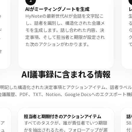
2
AIがミーティングノートを生成
e
HyNoteの最新世代AIが会話を文字起こ
、
し、話者を識別し、構造化された会議メ
ド
モを生成します。話し合われた内容、決
ら
ュ
定事項、そして担当者と期限が設定され
。
た次のアクションがわかります。
せ
AI議事録に含まれる情報
明記した構造化された決定事項とアクションアイテム、話者ラベ
履歴、PDF、TXT、Notion、Google Docsへのエクスポー
担当者と期限付きのアクションアイテム
話
ンア
すべてのタスクが、誰が責任者でいつ期限
5
キュ
かを抽出されるため、フォローアップが漏
付