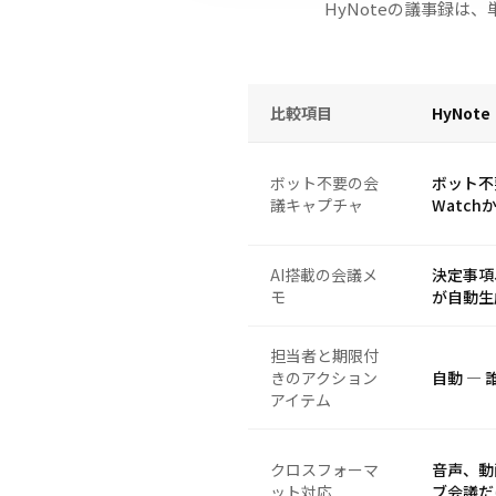
HyNoteの議事録
比較項目
HyNote
ボット不要の会
ボット不
議キャプチャ
Watc
AI搭載の会議メ
決定事項
モ
が自動生
担当者と期限付
きのアクション
自動 —
アイテム
クロスフォーマ
音声、動
ット対応
ブ会議だ