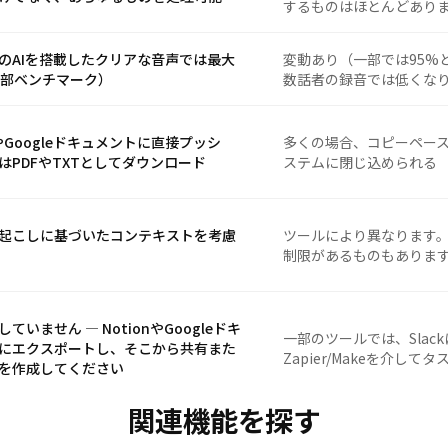
するものはほとんどあり
のAIを搭載したクリアな音声では最大
変動あり（一部では95%
内部ベンチマーク）
数話者の録音では低くな
nやGoogleドキュメントに直接プッシ
多くの場合、コピーペー
はPDFやTXTとしてダウンロード
ステムに閉じ込められる
起こしに基づいたコンテキストを考慮
ツールにより異なります
制限があるものもありま
ていません — NotionやGoogleドキ
一部のツールでは、Slac
にエクスポートし、そこから共有また
Zapier/Makeを介し
を作成してください
関連機能を探す