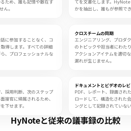
帰るため、誰も記憶や散在す
てを文書化します。HyNo
ません。
かを抽出し、誰もが参照で
クロスチームの同期
会話に参加することなく、コ
エンジニアリング、プロダ
を取得します。すべての詳細
のトピックや担当者にわたり
がら、プロフェッショナルな
アクションアイテムを適切
漏れが生じません。
ドキュメントとビデオのレビ
マ、採用判断、次のステップ
PDF、レポート、録画された
い面接官に帰属されるため、
ロードして、構造化された
断を下せます。
ングとして記録されていな
HyNoteと従来の議事録の比較