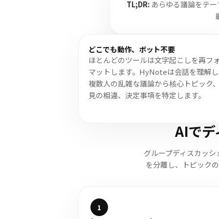
TL;DR:
あらゆる議論をテー
どこでも動作、ボット不要
ほとんどのツールは文字起こしを再フ
マットします。HyNoteは会話を理解
複数人の乱雑な議論から核心トピック
見の相違、決定事項を特定します。
AIで
グループディスカッシ
を分離し、トピックの
1