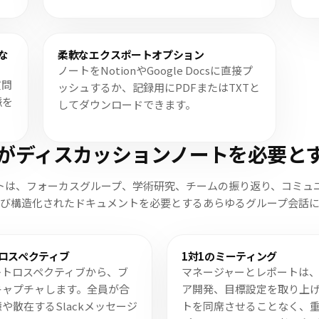
な
柔軟なエクスポートオプション
ノートをNotionやGoogle Docsに直接プ
質問
ッシュするか、記録用にPDFまたはTXTと
脈を
してダウンロードできます。
msがディスカッションノートを必要と
トは、フォーカスグループ、学術研究、チームの振り返り、コミュ
よび構造化されたドキュメントを必要とするあらゆるグループ会話に
ロスペクティブ
1対1のミーティング
レトロスペクティブから、ブ
マネージャーとレポートは
キャプチャします。全員が合
ア開発、目標設定を取り上げ
散在するSlackメッセージ
トを同席させることなく、