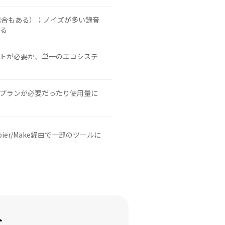
場合もある）；ノイズが多い録音
る
トが必要か、単一のエコシステ
プランが必要だったり使用量に
pier/Make経由で一部のツールに
ト