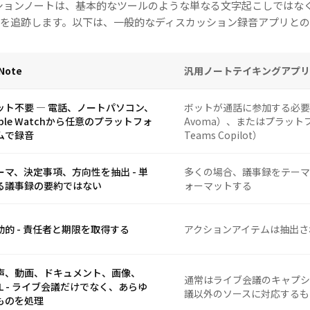
カッションノートは、基本的なツールのような単なる文字起こしではな
ンを追跡します。以下は、一般的なディスカッション録音アプリとの
Note
汎用ノートテイキングアプリ
ット不要 — 電話、ノートパソコン、
ボットが通話に参加する必要あり（O
pple Watchから任意のプラットフォ
Avoma）、またはプラットフ
ムで録音
Teams Copilot）
ーマ、決定事項、方向性を抽出 - 単
多くの場合、議事録をテーマ
る議事録の要約ではない
ォーマットする
動的 - 責任者と期限を取得する
アクションアイテムは抽出さ
声、動画、ドキュメント、画像、
通常はライブ会議のキャプシ
RL - ライブ会議だけでなく、あらゆ
議以外のソースに対応するも
ものを処理