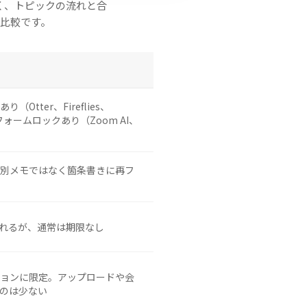
く、トピックの流れと合
比較です。
tter、Fireflies、
ォームロックあり（Zoom AI、
別メモではなく箇条書きに再フ
れるが、通常は期限なし
ョンに限定。アップロードや会
のは少ない