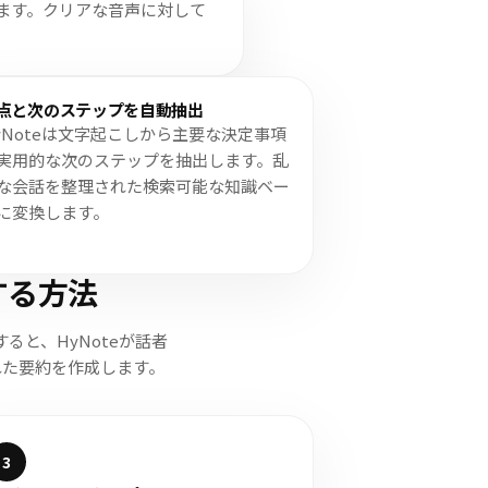
ます。クリアな音声に対して
。
点と次のステップを自動抽出
yNoteは文字起こしから主要な決定事項
実用的な次のステップを抽出します。乱
な会話を整理された検索可能な知識ベー
に変換します。
する方法
と、HyNoteが話者
れた要約を作成します。
3