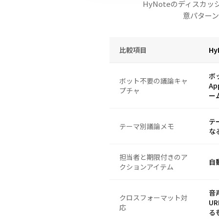
HyNoteのディス
意パター
比較項目
Hy
ボ
ボット不要の議論キャ
A
プチャ
ー
テ
テーマ別議論メモ
な
担当者と期限付きのア
自
クションアイテム
音
クロスフォーマット対
U
応
る