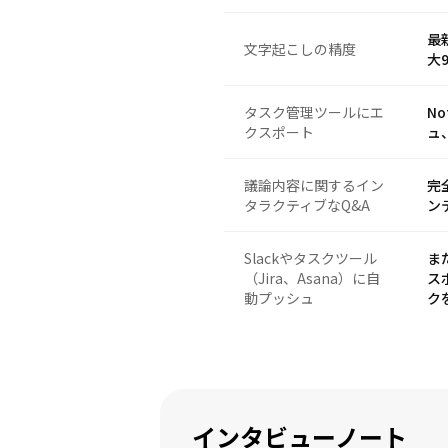
最
文字起こしの精度
大
タスク管理ツールにエ
No
クスポート
ュ
議論内容に関するイン
完
タラクティブなQ&A
ン
Slackやタスクツール
まだ
（Jira、Asana）に自
ス
動プッシュ
ク
インタビューノート