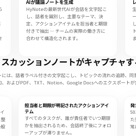
AIが議論ノートを生成
ら
HyNoteの最新世代AIが会話を文字起こ
、
し、話者を識別し、主要なテーマ、決
は
定、アクションアイテムを担当者と期限
し
。
付きで抽出 — チームの実際の働き方に
せ
合わせて構造化されます。
ディスカッションノートがキャプチャす
トには、話者ラベル付きの文字起こし、トピックの流れの追跡、同
、およびPDF、TXT、Notion、Google Docsへのエクスポート
担当者と期限が明記されたアクションアイ
発
テム
アイ
5
すべてのタスクが、誰が責任者でいつ期限
に整
た
かを抽出されるため、会話終了後にフォロ
一般
常
ーアップが滞りません。