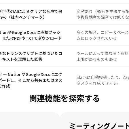
新世代のAIによるクリアな音声で最
変動あり（95%を主張する
99%（社内ベンチマーク）
や複数話者の録音では低くな
tionやGoogle Docsに直接プッシ
多くの場合、コピー＆ペース
、またはPDFやTXTでダウンロード
ムにロックされている
全なトランスクリプトに基づいたコ
ツールによって異なる；有料
テキストを理解した回答
上限があるものもある
 — NotionやGoogle Docsにエク
Slackに自動投稿したり、Za
ポートし、そこから共有またはタス
タスクを作成できます。
を作成
関連機能を探索する
ミーティングノー