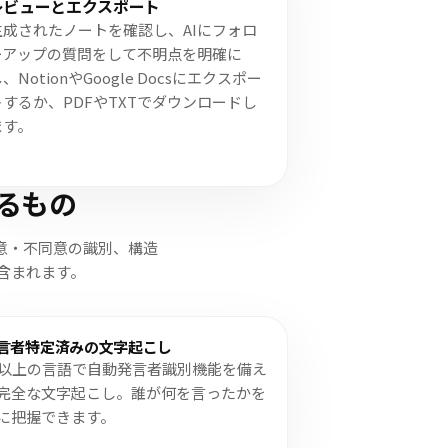
レビューとエクスポート
生成されたノートを確認し、AIにフォロ
ーアップの質問をして不明点を明確に
、NotionやGoogle Docsにエクスポー
トするか、PDFやTXTでダウンロードし
ます。
るもの
意・不同意の識別、構造
が含まれます。
言者特定済みの文字起こし
0以上の言語で自動発言者識別機能を備え
完全な文字起こし。誰が何を言ったかを
に把握できます。