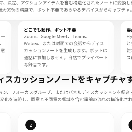
マ、決定、アクションアイテムを含む構造化されたノートに変換し
最大99%の精度で、ボット不要であらゆるデバイスからキャプチャ
どこでも動作、ボット不要
要
ォー
Zoom、Google Meet、Teams、
H
し、
Webex、または対面での会話からディス
と
、意
カッションノートを生成します。ボットは
雑
通話に参加しません。自然でプライベート
ス
な録音です。
ディスカッションノートをキャプチャ
ョン、フォーカスグループ、またはパネルディスカッションを録音する
変化を追跡し、同意と不同意の領域を含む議論の流れの構造化さ
2