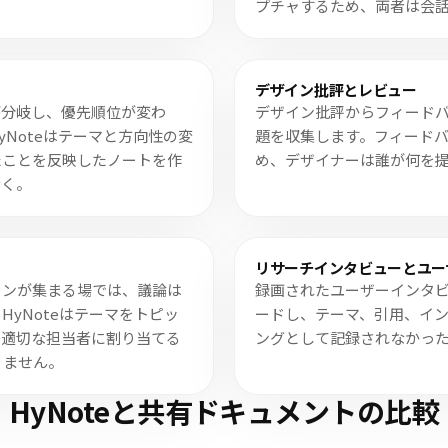
プチャするため、両者は会
デザイン批評とレビュー
が分岐し、優先順位が変わ
デザイン批評からフィード
Noteはテーマと方向性の変
題を収集します。フィード
たことを反映したノートを作
め、デザイナーは誰が何を
なく。
リサーチインタビューとユー
インが集まる場では、議論は
録画されたユーザーインタ
yNoteはテーマをトピッ
ードし、テーマ、引用、イ
を適切な担当者に割り当てる
ングとして記録されなかっ
りません。
HyNoteと共有ドキュメントの比較