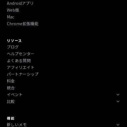
Androidアプリ
Web版
Mac
Chrome拡張機能
リソース
ブログ
ヘルプセンター
よくある質問
アフィリエイト
パートナーシップ
料金
統合
イベント
比較
テックウィーク 2026
ボストン テックウィーク 2026
HyNote vs Otter vs Fireflies vs NotebookLM比較
ニューヨーク テックウィーク 2026
機能
新しいメモ