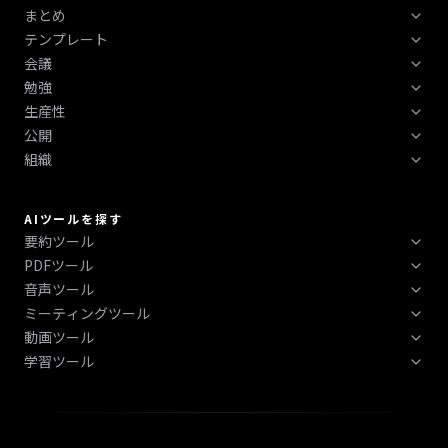
まとめ
録音
テンプレート
重要なポイント
電話
会議
よくある質問
アクションアイテム
テキストと PDF をアップロードする
勉強
翻訳
再開する
簡単な概要
画像とスクリーンショット (OCR)
生産性
クイズ
転写
概要
講義概要
YouTube / ビデオ
公開
やることリスト
フラッシュカード
議事録
ケーススタディ
ウェブページ
組織
ブログ
AIスキル
学習計画
会議メモ
SWOT分析
アップルウォッチ
タグ
ポッドキャスト
AIレシピ
学習ノート
ディスカッションメモ
ブレーンストーミングのメモ
フォルダー
スライド (PPT)
AIツール
AIツールを探す
読書メモ
フォローアップメール
インタビューノート
スニペット
要約ツール
AIインフォグラフィック
問題解決者
話者の識別
PDFツール
すべてのノートとチャット
AI本要約
PDF まとめ
音声ツール
PDF まとめ
AI文章要約
ミーティングツール
AI音声文字起こし
PDFチャット
動画ツール
AIミーティング要約ツール
AI文字起こし
PDFよくある質問
学習ツール
YouTubeサマライザー
AI フォローアップメールライター
PDFクイズ
AI学習ツール
AI ブレインストーミングジェネレーター
PDFをプレゼンテーションに変換
AIフラッシュカードメーカー
AIスタンドアップミーティング
AIフローチャートジェネレーター