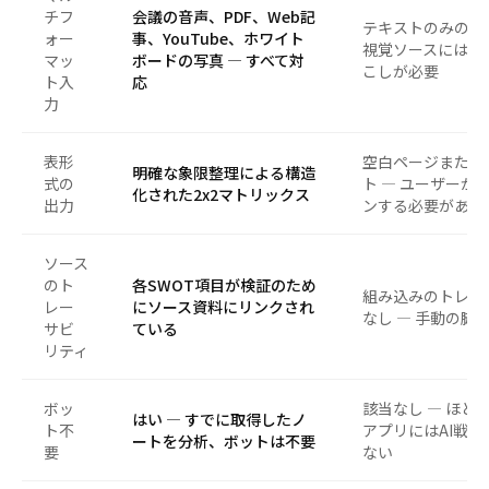
チフ
会議の音声、PDF、Web記
テキストのみの入力
ォー
事、YouTube、ホワイト
視覚ソースには手
マッ
ボードの写真 — すべて対
こしが必要
ト入
応
力
表形
空白ページまたは
明確な象限整理による構造
式の
ト — ユーザーが
化された2x2マトリックス
出力
ンする必要がある
ソース
のト
各SWOT項目が検証のため
組み込みのトレー
レー
にソース資料にリンクされ
なし — 手動の脚
サビ
ている
リティ
ボッ
該当なし — ほと
はい — すでに取得したノ
ト不
アプリにはAI戦
ートを分析、ボットは不要
要
ない