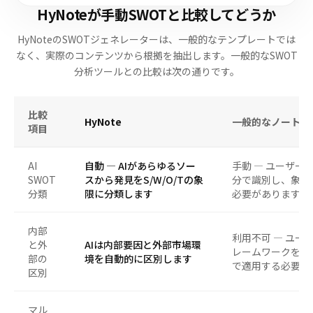
HyNoteが手動SWOTと比較してどうか
HyNoteのSWOTジェネレーターは、一般的なテンプレートでは
なく、実際のコンテンツから根拠を抽出します。一般的なSWOT
分析ツールとの比較は次の通りです。
比較
HyNote
一般的なノートア
項目
AI
自動 — AIがあらゆるソー
手動 — ユーザー
SWOT
スから発見をS/W/O/Tの象
分で識別し、象限
分類
限に分類します
必要があります
内部
利用不可 — ユー
と外
AIは内部要因と外部市場環
レームワークを理
部の
境を自動的に区別します
で適用する必要が
区別
マル