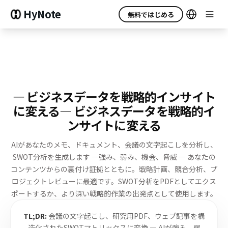
HyNote
無料ではじめる
— ビジネスデータを戦略的インサイト
に変える
— ビジネスデータを戦略的イ
ンサイトに変える
AIがあなたのメモ、ドキュメント、会議の文字起こしを分析し、
SWOT分析を生成します —
強み、弱み、機会、脅威 — あなたの
コンテンツからの裏付け証拠とともに。
戦略計画、競合分析、プ
ロジェクトレビューに最適です。
SWOT分析をPDFとしてエクス
ポートするか、より深い戦略的作業の出発点として使用します。
TL;DR:
会議の文字起こし、研究用PDF、ウェブ記事を構
造化されたSWOTマトリックスに変換 — AIが強み、弱