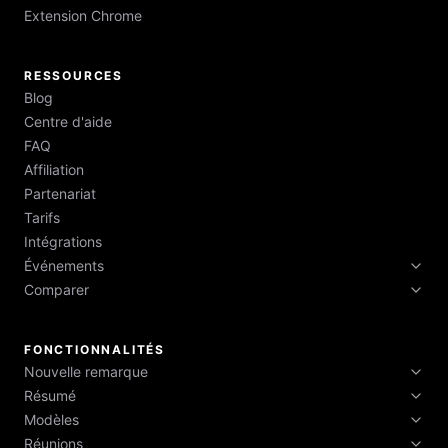
Extension Chrome
RESSOURCES
Blog
Centre d'aide
FAQ
Affiliation
Partenariat
Tarifs
Intégrations
Événements
Comparer
Semaine Tech 2026
Semaine Tech de Boston 2026
HyNote vs Otter vs Fireflies vs NotebookLM
Semaine Tech de New York 2026
FONCTIONNALITÉS
Nouvelle remarque
Résumé
Enregistrer l'audio
Modèles
Points clés
Coup de fil
Réunions