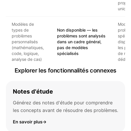
proprié
uniqu
Modèles de
Modèl
types de
Non disponible — les
probl
problèmes
problèmes sont analysés
spécia
personnalisés
dans un cadre général,
dispon
(mathématiques,
pas de modèles
les pl
code, logique,
spécialisés
de rés
analyse de cas)
dédiée
Explorer les fonctionnalités connexes
Notes d'étude
Générez des notes d'étude pour comprendre
les concepts avant de résoudre des problèmes.
En savoir plus
→