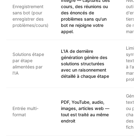
Intégré — capturez des
Nécess
Enregistrement
cours, des réunions ou
outils
sans bot (pour
des énoncés de
d'enre
enregistrer des
problèmes sans qu'un
tiers o
problèmes/cours)
bot ne rejoigne votre
de not
appel.
manuel
Limité 
L'IA de dernière
Solutions étape
synthè
génération génère des
par étape
texte 
solutions structurées
alimentées par
à l'ana
avec un raisonnement
l'IA
manuel
détaillé à chaque étape
probl
Génér
PDF, YouTube, audio,
texte 
Entrée multi-
images, articles web —
ou pri
format
tout est traité au même
charge
endroit
des ty
fichier