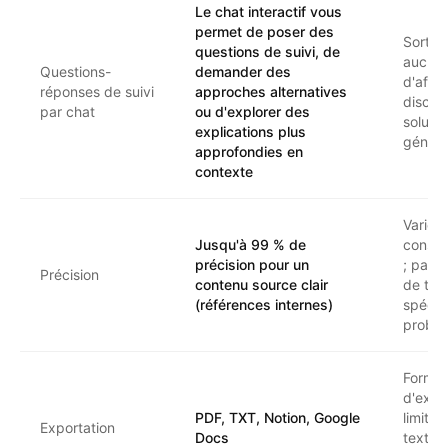
Le chat interactif vous
permet de poser des
Sortie
questions de suivi, de
aucun
Questions-
demander des
d'affin
réponses de suivi
approches alternatives
discute
par chat
ou d'explorer des
soluti
explications plus
généra
approfondies en
contexte
Varie
Jusqu'à 99 % de
consid
précision pour un
; pas 
Précision
contenu source clair
de tra
(références internes)
spécif
probl
Format
d'expo
PDF, TXT, Notion, Google
limités
Exportation
Docs
texte 