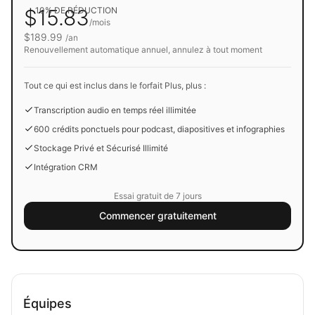
$15.83
10% DE RÉDUCTION
/mois
$189.99
/an
Renouvellement automatique annuel, annulez à tout moment
Tout ce qui est inclus dans le forfait Plus, plus :
Transcription audio en temps réel illimitée
600 crédits ponctuels pour podcast, diapositives et infographies
Stockage Privé et Sécurisé Illimité
Intégration CRM
Essai gratuit de 7 jours
Commencer gratuitement
Équipes