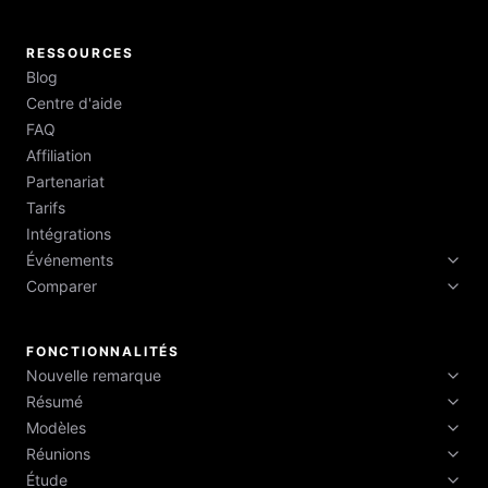
RESSOURCES
Blog
Centre d'aide
FAQ
Affiliation
Partenariat
Tarifs
Intégrations
Événements
Comparer
Semaine Tech 2026
Semaine Tech de Boston 2026
HyNote vs Otter vs Fireflies vs NotebookLM
Semaine Tech de New York 2026
FONCTIONNALITÉS
Nouvelle remarque
Résumé
Enregistrer l'audio
Modèles
Points clés
Coup de fil
Réunions
FAQ
Éléments d'action
Télécharger du texte et un PDF
Étude
Traduction