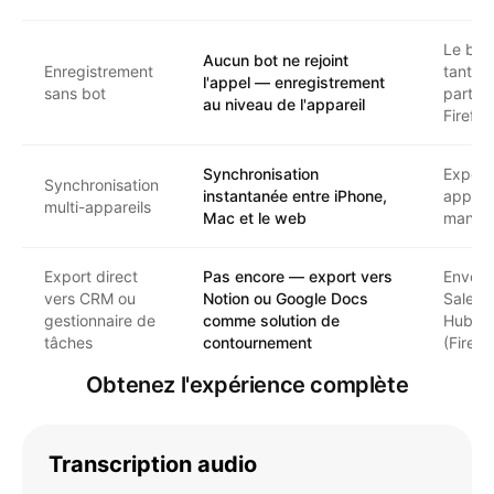
Le bot 
Aucun bot ne rejoint
Enregistrement
tant q
l'appel — enregistrement
sans bot
partici
au niveau de l'appareil
Fireflie
Synchronisation
Export
Synchronisation
instantanée entre iPhone,
appare
multi-appareils
Mac et le web
manue
Export direct
Pas encore — export vers
Envoi d
vers CRM ou
Notion ou Google Docs
Salesf
gestionnaire de
comme solution de
HubSp
tâches
contournement
(Firefl
Obtenez l'expérience complète
Transcription audio