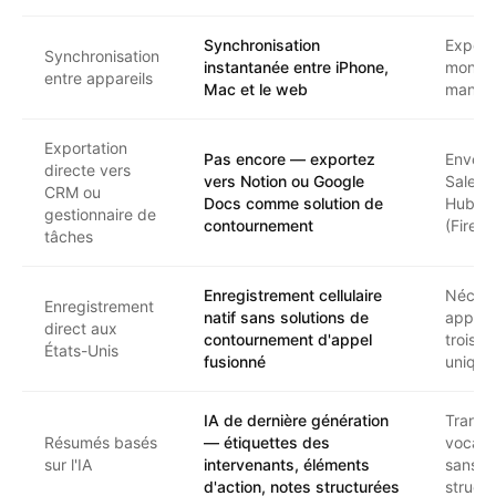
Synchronisation
Export
Synchronisation
instantanée entre iPhone,
mono-a
entre appareils
Mac et le web
manuel
Exportation
Pas encore — exportez
Envoi d
directe vers
vers Notion ou Google
Salesf
CRM ou
Docs comme solution de
HubSp
gestionnaire de
contournement
(Firefl
tâches
Enregistrement cellulaire
Nécess
Enregistrement
natif sans solutions de
appel 
direct aux
contournement d'appel
trois o
États-Unis
fusionné
uniqu
IA de dernière génération
Transcr
Résumés basés
— étiquettes des
vocale
sur l'IA
intervenants, éléments
sans so
d'action, notes structurées
struct